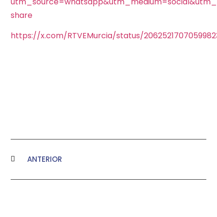
utm_source=whatsapp&utm_medium=social&utm_
share
https://x.com/RTVEMurcia/status/2062521707059982
ANTERIOR